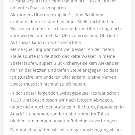
Diesmal zog ich nur einen Beutel pro Fuß an, um mir
ein gutes Paar aufzusparen.
Alexanders Überquerung ließ schon Schlimmes
erahnen, denn er stand an einer Stelle recht tief im
Wasser und musste sich am anderen Ufer richtig nach
vorn werfen, um heil das Ufer zu erreichen. Oh Gott!!
Auf sowas kann ich echt verzichten!
Meine Querung war nicht viel besser: An der tiefen
Stelle spürte ich deutlich das kalte Wasser in meine
Stiefel laufen, super! Glücklicherweise kam Alexander
mir an der letzten und tiefen Stelle entgegen, so dass
ich sturzfrei am anderen Ufer ankam. Meine Nerven!
Sowas muss ich nicht allzu oft haben!
In der später folgenden „Mittagspause“ (es war schon
16.30 Uhr) beschlossen wir nach langem Abwägen,
heute nicht noch den Aufstieg in Richtung Rapadalen in
Angriff zu nehmen, sondern hier unten im Tal zu
bleiben, um morgen unseren Ruhetag zu verbringen.
Den Aufstieg hätten wir mit einiger Anstrengung sicher