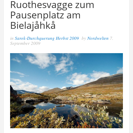
Ruothesvagge zum
Pausenplatz am
Bielajåhkå
in
Sarek-Durchquerung Herbst 2009
by
Nordwelten
7.
September 2009