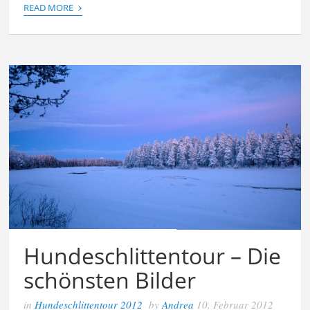
›
READ MORE
Hundeschlittentour – Die
schönsten Bilder
in
Hundeschlittentour 2012
by
Andrea
10. Februar 2012