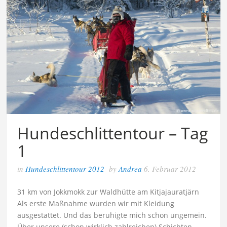
Hundeschlittentour – Tag
1
in
Hundeschlittentour 2012
by
Andrea
6. Februar 2012
31 km von Jokkmokk zur Waldhütte am Kitjajauratjärn
Als erste Maßnahme wurden wir mit Kleidung
ausgestattet. Und das beruhigte mich schon ungemein.
Über unsere (schon wirklich zahlreichen) Schichten