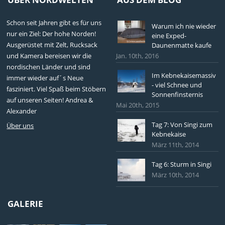
Schon seit Jahren gibt es für uns
Warum ich nie wieder
nur ein Ziel: Der hohe Norden!
eine Exped-
Ausgerüstet mit Zelt, Rucksack
Daunenmatte kaufe
und Kamera bereisen wir die
Jan. 10th, 2016
nordischen Länder und sind
Im Kebnekaisemassiv
immer wieder auf´s Neue
- viel Schnee und
fasziniert. Viel Spaß beim Stöbern
Sonnenfinsternis
auf unseren Seiten! Andrea &
Mai 20th, 2015
Alexander
Tag 7: Von Singi zum
Über uns
Kebnekaise
März 11th, 2014
Tag 6: Sturm in Singi
März 10th, 2014
GALERIE