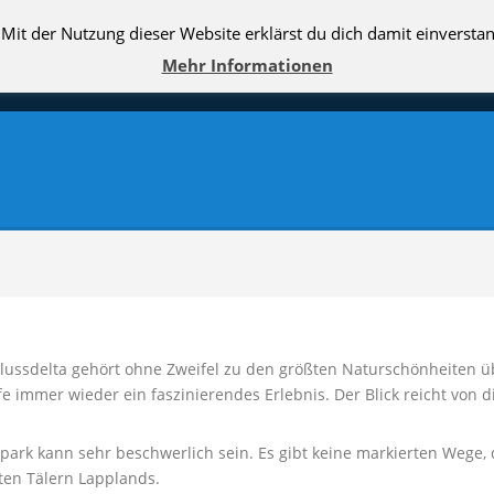
e. Mit der Nutzung dieser Website erklärst du dich damit einvers
HOME
BLOG
GALERIE
REISE
Mehr Informationen
ssdelta gehört ohne Zweifel zu den größten Naturschönheiten über
 immer wieder ein faszinierendes Erlebnis. Der Blick reicht von di
rk kann sehr beschwerlich sein. Es gibt keine markierten Wege, d
en Tälern Lapplands.