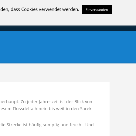
tanden, dass Cookies verwendet werden.
Einverstanden
BERICHTE
LICHTBILDVORTRAG
ÜBER UNS
haupt. Zu jeder Jahreszeit ist der Blick von
esem Flussdelta hinein bis weit in den Sarek
ie Strecke ist häufig sumpfig und feucht. Und