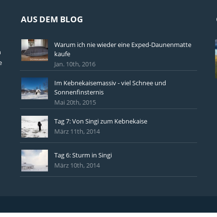
AUS DEM BLOG
Warum ich nie wieder eine Exped-Daunenmatte
n
kaufe
e
Jan. 10th, 2016
Im Kebnekaisemassiv - viel Schnee und
Sonnenfinsternis
Mai 20th, 2015
Tag 7: Von Singi zum Kebnekaise
März 11th, 2014
Tag 6: Sturm in Singi
März 10th, 2014