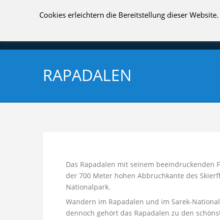
Cookies erleichtern die Bereitstellung dieser Websit
RAPADALEN
Das Rapadalen mit seinem beeindruckenden Flu
der 700 Meter hohen Abbruchkante des Skierffe
Nationalpark.
Wandern im Rapadalen und im Sarek-Nationalpa
dennoch gehört das Rapadalen zu den schönst