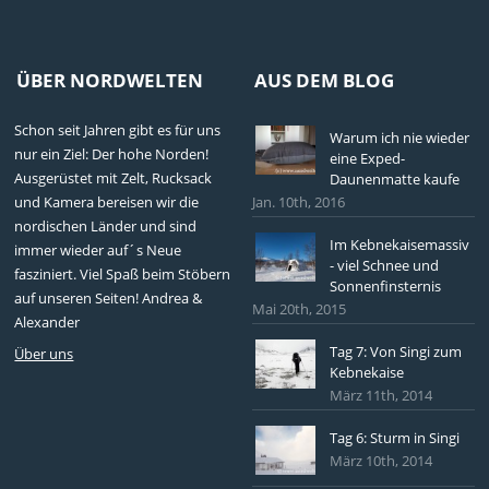
ÜBER NORDWELTEN
AUS DEM BLOG
Schon seit Jahren gibt es für uns
Warum ich nie wieder
nur ein Ziel: Der hohe Norden!
eine Exped-
Ausgerüstet mit Zelt, Rucksack
Daunenmatte kaufe
und Kamera bereisen wir die
Jan. 10th, 2016
nordischen Länder und sind
Im Kebnekaisemassiv
immer wieder auf´s Neue
- viel Schnee und
fasziniert. Viel Spaß beim Stöbern
Sonnenfinsternis
auf unseren Seiten! Andrea &
Mai 20th, 2015
Alexander
Tag 7: Von Singi zum
Über uns
Kebnekaise
März 11th, 2014
Tag 6: Sturm in Singi
März 10th, 2014