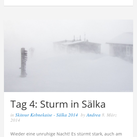
Tag 4: Sturm in Sälka
in
Skitour Kebnekaise - Sälka 2014
by
Andrea
8. März
2014
Wieder eine unruhige Nacht! Es stürmt stark, auch am